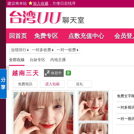
建议将本站
加入收藏
，方便日后找寻
回首页
免费专区
点数充值中心
会员登
业绩排行
一对多收费
一对一收费
全部在線
台妹专区
內地主播
越南三天
休息中
免費視訊
进入包厢
送礼
免费文字聊
一对多视讯
一对一视讯